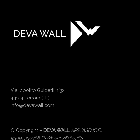
Via Ippolito Guidetti n°32
44124 Ferrara (FE)
info@devawall.com
© Copyright –
DEVA WALL
APS/ASD |C.F.:
93097350388 P.IVA: 02076180385