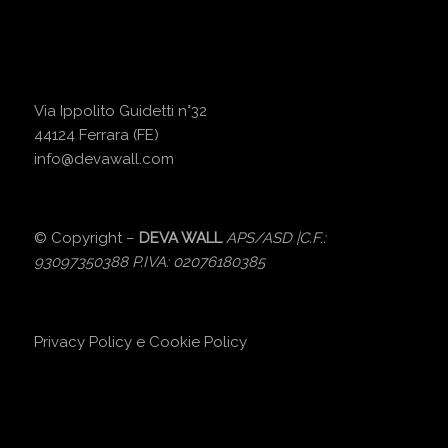
Via Ippolito Guidetti n°32
44124 Ferrara (FE)
info@devawall.com
© Copyright –
DEVA WALL
APS/ASD |C.F.:
93097350388 P.IVA: 02076180385
Privacy Policy
e
Cookie Policy