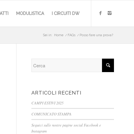
ATTI
MODULISTICA
I CIRCUITI DW
Sei in:
Home
/
FAQs
/
Posso fare una prova?
ARTICOLI RECENTI
CAMPI ESTIVI 2025
COMUNICATO STAMPA
Seguici sulle nostre pagine social Facebook e
Instagram