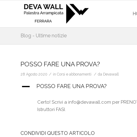
H
Blog - Ultime notizie
POSSO FARE UNA PROVA?
/
/
28 Agosto 2020
in
Corsi e abbonamenti
da
Devawall
A
POSSO FARE UNA PROVA?
Certo! Scrivi a info@devawall.com per PRENOTA
Istruttori FASI.
CONDIVIDI QUESTO ARTICOLO