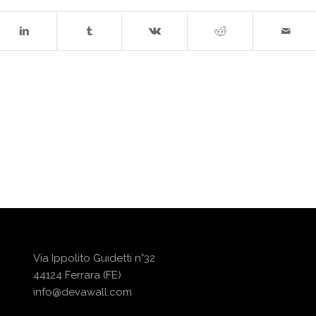
Via Ippolito Guidetti n°32
44124 Ferrara (FE)
info@devawall.com