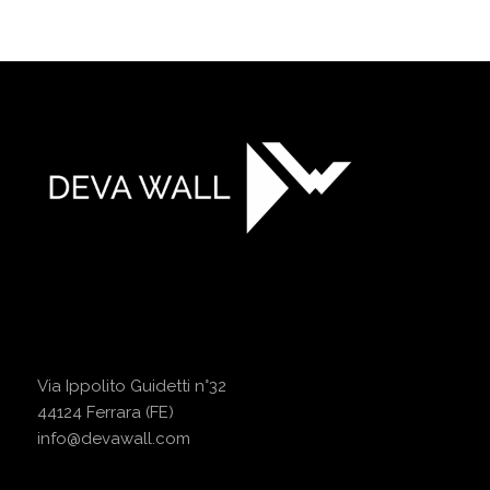
Via Ippolito Guidetti n°32
44124 Ferrara (FE)
info@devawall.com