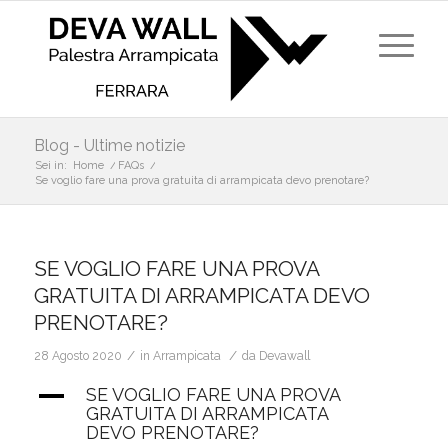
Blog - Ultime notizie
Sei in:
Home
/
FAQs
/
Se voglio fare una prova gratuita di arrampicata devo prenotare?
SE VOGLIO FARE UNA PROVA
GRATUITA DI ARRAMPICATA DEVO
PRENOTARE?
/
/
28 Agosto 2020
in
Arrampicata
da
Devawall
A
SE VOGLIO FARE UNA PROVA
GRATUITA DI ARRAMPICATA
DEVO PRENOTARE?